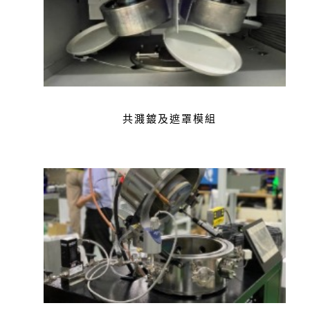
共濺鍍及遮罩模組